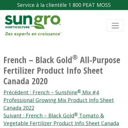
Service à la clientèle 1 800 PEAT MOSS
®
French – Black Gold
All-Purpose
Fertilizer Product Info Sheet
Canada 2020
Navigation
®
Précédent :
French – Sunshine
Mix #4
de
Professional Growing Mix Product Info Sheet
Canada 2022
l'article
®
Suivant :
French – Black Gold
Tomato &
Vegetable Fertilizer Product Info Sheet Canada